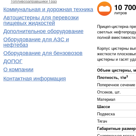
Топливозаправщики Граз
10 700
Коммунальная и дорожная техника
литров
Автоцистерны для перевозки
пищевых жидкостей
Прицеп-цистерна пре
Дополнительное оборудование
светлых нефтепродук
полной вместимости
Оборудование для АЗС и
нефтебаз
Корпус цистерны вып
Оборудование для бензовозов
жесткости плосковы
цистерны и гасят уд
ДОПОГ
О компании
Объем цистерны, 
3
Контактная информация
Плотность, т/м
Поперечное сечение
Отсеков, шт.
Материал
Шасси
Подвеска
Тягач
Габаритные разме
Снаряженная масса, 