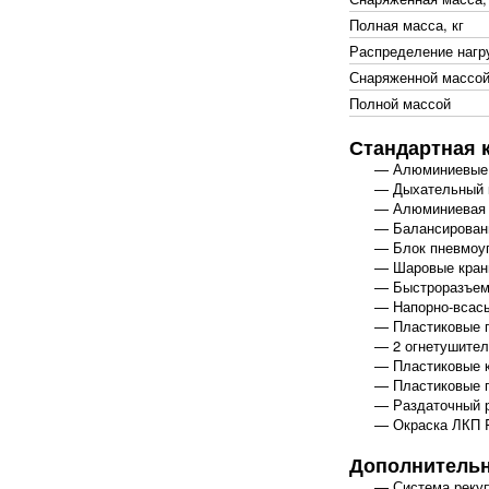
Полная масса, кг
Распределение нагру
Снаряженной массо
Полной массой
Стандартная 
Алюминиевые 
Дыхательный 
Алюминиевая 
Балансированн
Блок пневмоу
Шаровые кра
Быстроразъемн
Напорно-всас
Пластиковые 
2 огнетушите
Пластиковые 
Пластиковые 
Раздаточный р
Окраска ЛКП 
Дополнительн
Система реку