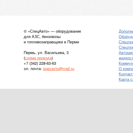
© «СпецАвто» — оборудование
Дополн
для АЗС, бензовозы
Оборуд
и топливозаправщики в Перми
Спецте
Спецтех
Пермь, ул. Васильева, 3
Автоци
(
схема проезда
)
жидкос
+7 (342) 228-63-63
Коммун
эл. почта:
spezavto@mail.ru
О комп
Контак
Карта с