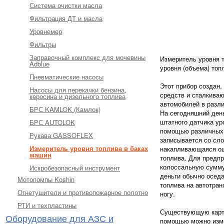
Система очистки масла
Фильтрация ДТ и масла
Уровнемер
Фильтры
Заправочный комплекс для мочевины
Измеритель уровня т
Adblue
уровня (объема) топ
Пневматические насосы
Этот прибор создан,
Насосы для перекачки бензина,
средств и сталкиваю
керосина и дизельного топлива
автомобилей в разл
БРС KAMLOK (Камлок)
На сегодняшний день
штатного датчика ур
БРС AUTOLOK
помощью различных п
Рукава GASSOFLEX
записывается со сло
Измеритель уровня топлива в баках
накапливающаяся ош
машин
топлива. Для предп
колоссальную сумму
Искробезопасный инструмент
деньги обычно осед
Мотопомпы Koshin
топлива на автотра
Огнетушители и противопожарное полотно
ногу.
РТИ и техпластины
Существующую картин
Оборудование для АЗС и
помощью можно изме