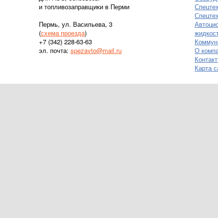
и топливозаправщики в Перми
Спецте
Спецтех
Пермь, ул. Васильева, 3
Автоци
(
схема проезда
)
жидкос
+7 (342) 228-63-63
Коммун
эл. почта:
spezavto@mail.ru
О комп
Контак
Карта с