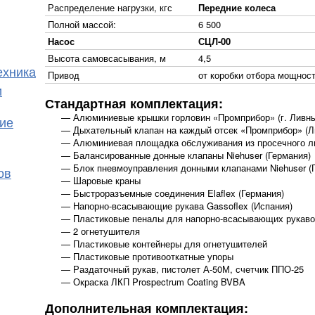
Распределение нагрузки, кгс
Передние колеса
Полной массой:
6 500
Насос
СЦЛ-00
Высота самовсасывания, м
4,5
ехника
Привод
от коробки отбора мощнос
и
Стандартная комплектация:
Алюминиевые крышки горловин «Промприбор» (г. Ливн
ие
Дыхательный клапан на каждый отсек «Промприбор» (Л
Алюминиевая площадка обслуживания из просечного л
Балансированные донные клапаны Niehuser (Германия)
Блок пневмоуправления донными клапанами Niehuser (
ов
Шаровые краны
Быстроразъемные соединения Elaflex (Германия)
Напорно-всасывающие рукава Gassoflex (Испания)
Пластиковые пеналы для напорно-всасывающих рукаво
2 огнетушителя
Пластиковые контейнеры для огнетушителей
Пластиковые противооткатные упоры
Раздаточный рукав, пистолет А-50М, счетчик ППО-25
Окраска ЛКП Prospectrum Coating BVBA
Дополнительная комплектация: