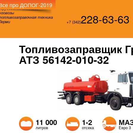
Все про ДОПОГ-2019
орудование для АЗС,
нзовозы
228-63-63
топливозаправочная техника
Перми
+7 (342)
Топливозаправщик Г
АТЗ 56142-010-32
11 000
1-2
МАЗ
литров
отсека
Евро 3