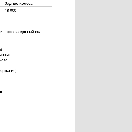
Задние колеса
18 000
ти через карданный вал
ы)
ивны)
иста
Германия)
в