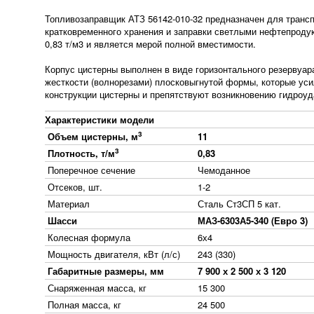
Топливозаправщик АТЗ 56142-010-32 предназначен для трансп
кратковременного хранения и заправки светлыми нефтепроду
0,83 т/м3 и является мерой полной вместимости.
Корпус цистерны выполнен в виде горизонтального резервуар
жесткости (волнорезами) плосковыгнутой формы, которые ус
конструкции цистерны и препятствуют возникновению гидроуд
Характеристики модели
3
Объем цистерны, м
11
3
Плотность, т/м
0,83
Поперечное сечение
Чемоданное
Отсеков, шт.
1-2
Материал
Сталь Ст3СП 5 кат.
Шасси
МАЗ-6303А5-340 (Евро 3)
Колесная формула
6х4
Мощность двигателя, кВт (л/с)
243 (330)
Габаритные размеры, мм
7 900 х 2 500 х 3 120
Снаряженная масса, кг
15 300
Полная масса, кг
24 500