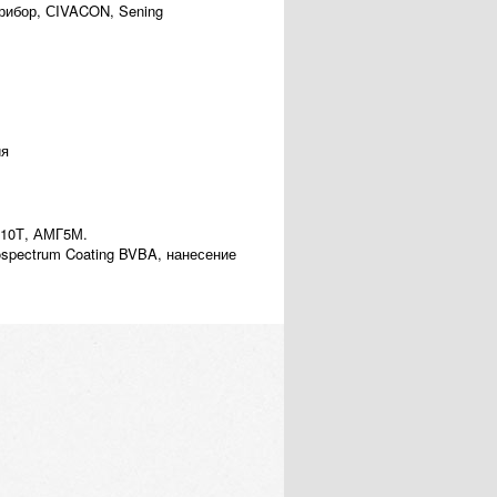
рибор, СIVACON, Sening
ия
Н10Т, АМГ5М.
spectrum Coating BVBA, нанесение