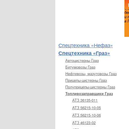
Об
бе
и 
в 
Спецтехника «Нефаз»
Спецтехника «Граз»
Автоцистерны Граз
Битумовозы Граз
Нефтевозы, мазутовозы Граз
Прицепы-цистерны Граз
Полуприцепы-цистерны Граз
Топливозаправщики Граз
АТЗ 36135-011
АТЗ 56215-10-05
АТЗ 56215-10-06
АТЗ 46123-02