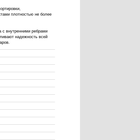
ортировки,
ктами плотностью не более
а с внутренними ребрами
иливают надежность всей
аров.