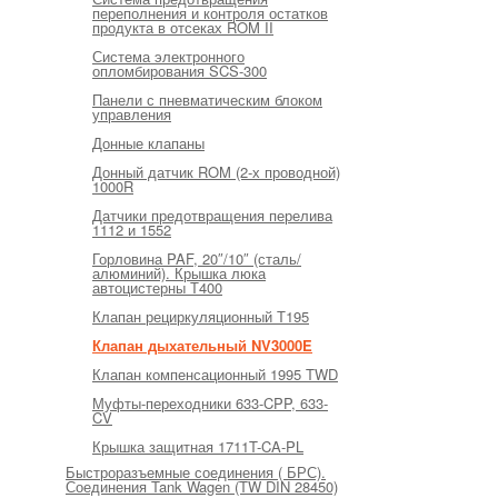
переполнения и контроля остатков
продукта в отсеках ROM II
Система электронного
опломбирования SCS-300
Панели с пневматическим блоком
управления
Донные клапаны
Донный датчик ROM (2-х проводной)
1000R
Датчики предотвращения перелива
1112 и 1552
Горловина PAF, 20″/10″ (сталь/
алюминий). Крышка люка
автоцистерны Т400
Клапан рециркуляционный Т195
Клапан дыхательный NV3000E
Клапан компенсационный 1995 TWD
Муфты-переходники 633-CPP, 633-
CV
Крышка защитная 1711T-CA-PL
Быстроразъемные соединения ( БРС).
Соединения Tank Wagen (TW DIN 28450)