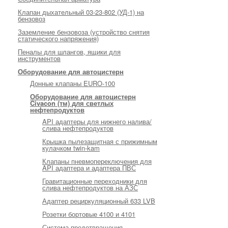
Клапан дыхательный 03-23-802 (УД-1) на
бензовоз
Заземление бензовоза (устройство снятия
статического напряжения)
Пеналы для шлангов, ящики для
инструментов
Оборудование для автоцистерн
Донные клапаны EURO-100
Оборудование для автоцистерн
Civacon (тм) для светлых
нефтепродуктов
API адаптеры для нижнего налива/
слива нефтепродуктов
Крышка пылезащитная с прижимным
кулачком twin-kam
Клапаны пневмопереключения для
API адаптера и адаптера ПВС
Гравитационные переходники для
слива нефтепродуктов на АЗС
Адаптер рециркуляционный 633 LVB
Розетки бортовые 4100 и 4101
Система предотвращения