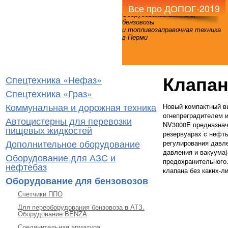
Все про ДОПОГ-2019
Оборудование для АЗС,
бензовозы
и топливозаправочная техника
в Перми
Клапа
Спецтехника «Нефаз»
Спецтехника «Граз»
Коммунальная и дорожная техника
Новый компактный в
огнепреградителем 
Автоцистерны для перевозки
NV3000E предназначе
пищевых жидкостей
резервуарах с нефт
Дополнительное оборудование
регулирования давле
давления и вакуума)
Оборудование для АЗС и
предохранительного.
нефтебаз
клапана без каких-л
Оборудование для бензовозов
Счетчики ППО
Для переоборудования бензовоза в АТЗ.
Оборудование BENZA
Соединительная арматура