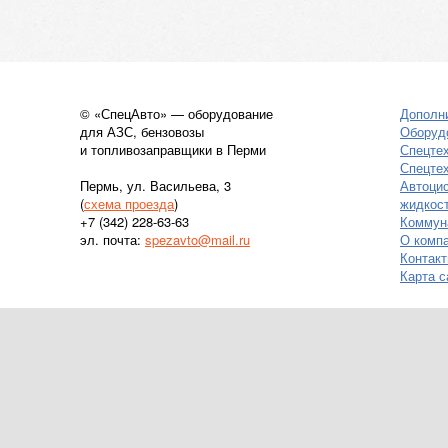
© «СпецАвто» — оборудование
Дополн
для АЗС, бензовозы
Оборуд
и топливозаправщики в Перми
Спецте
Спецтех
Пермь, ул. Васильева, 3
Автоци
(
схема проезда
)
жидкос
+7 (342) 228-63-63
Коммун
эл. почта:
spezavto@mail.ru
О комп
Контак
Карта с