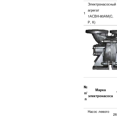
Электронасосный
агрегат
1
1АСВН-80АМ(C,
Р, К)
№
Марка
п/
электронасоса
п
Насос левого
26