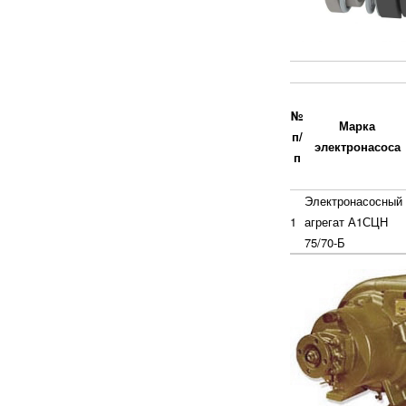
№
Марка
п/
электронасоса
п
Электронасосный
1
агрегат А1СЦН
75/70-Б