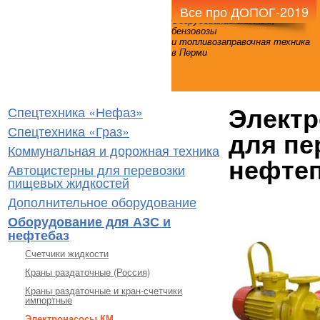
Все про ДОПОГ-2019
Оборудование для АЗС,
бензовозы
и топливозаправочная техника
в Перми
Электр
Спецтехника «Нефаз»
Спецтехника «Граз»
для пе
Коммунальная и дорожная техника
нефте
Автоцистерны для перевозки
пищевых жидкостей
Дополнительное оборудование
Оборудование для АЗС и
нефтебаз
Счетчики жидкости
Краны раздаточные (Россия)
Краны раздаточные и кран-счетчики
импортные
Электронасосы КМ