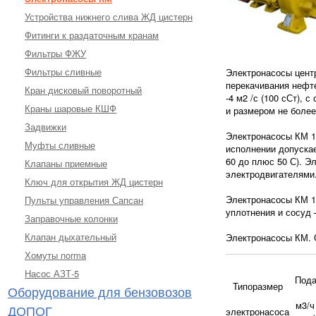
Устройства нижнего слива ЖД цистерн
Фитинги к раздаточным кранам
Фильтры ФЖУ
Фильтры сливные
Электронасосы цент
перекачивания нефте
Кран дисковый поворотный
-4 м2 /с (100 сСт),
Краны шаровые КШФ
и размером не более
Задвижки
Электронасосы КМ 10
Муфты сливные
исполнении допускае
60 до плюс 50 С). 
Клапаны приемные
электродвигателями
Ключ для открытия ЖД цистерн
Электронасосы КМ 10
Пульты управления Сапсан
уплотнения и сосуд 
Заправочные колонки
Клапан дыхательный
Электронасосы КМ. 
Хомуты norma
Насос АЗТ-5
Пода
Типоразмер
Оборудование для бензовозов
м3/ч
ДОПОГ
электронасоса