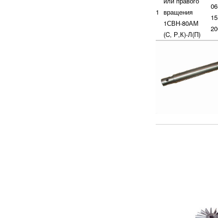
или правого
06
1
вращения
15
1СВН-80АМ
20
(C, Р,К)-Л(П)