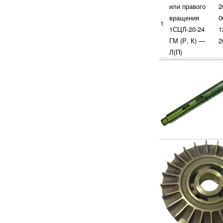
или правого
2
вращения
0
1
1СЦЛ-20-24
1
ГМ (Р, К) —
2
Л(П)