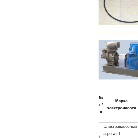
№
Марка
п/
электронасоса
п
Электронасосный
агрегат 1
1