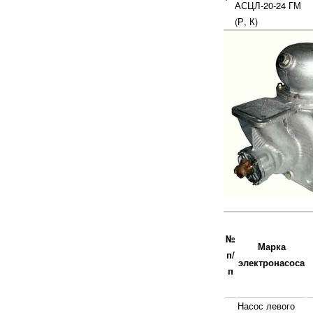
АСЦЛ-20-24 ГМ
(Р, К)
№
Марка
п/
электронасоса
п
Насос левого