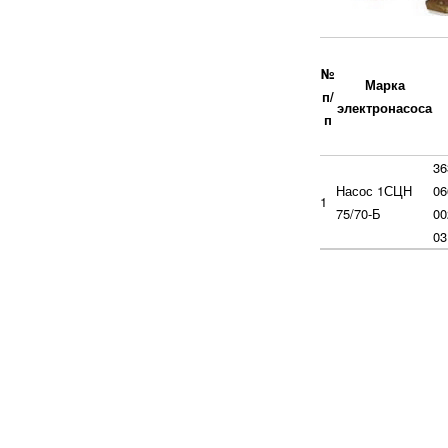
№
Марка
п/
электронасоса
п
36
Насос 1СЦН
06
1
75/70-Б
00
03